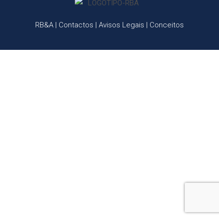
RB&A
|
Contactos
|
Avisos Legais
|
Conceitos