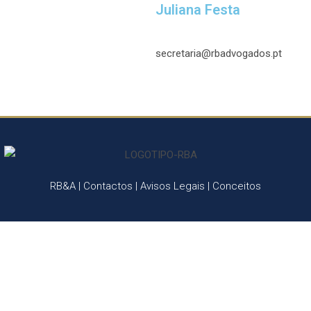
Juliana Festa
secretaria@rbadvogados.pt
aça parte da nossa equi
RB&A
|
Contactos
|
Avisos Legais
|
Conceitos